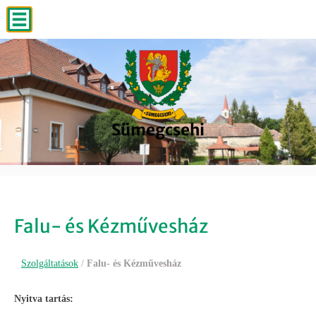
Sümegcsehi
Sümegcsehi
Sümegcsehi
Sümegcsehi
Sümegcsehi
Falu- és Kézművesház
Szolgáltatások
/
Falu- és Kézművesház
Nyitva tartás: