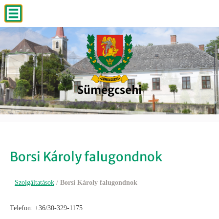
Sümegcsehi
Sümegcsehi
Sümegcsehi
Sümegcsehi
Sümegcsehi
Borsi Károly falugondnok
Szolgáltatások
/
Borsi Károly falugondnok
Telefon: +36/30-329-1175