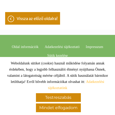
vissza az előző oldalra!
Oldal információk
Adatkezelési tájékoztató
Impresszum
Sütik kezelése
Weboldalunk sütiket (cookie) használ működése folyamán annak
© 2026 - Minden jog fenntartva
érdekében, hogy a legjobb felhasználói élményt nyújthassa Önnek,
valamint a látogatottság mérése céljából. A sütik használatát bármikor
letilthatja! Erről bővebb információkat olvashat itt:
Adatkezelési
tájékoztatónk
Testreszabás
Mindet elfogadom
KERESÉS AZ OLDAL TARTALMÁBAN