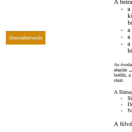
útvonaltervezés