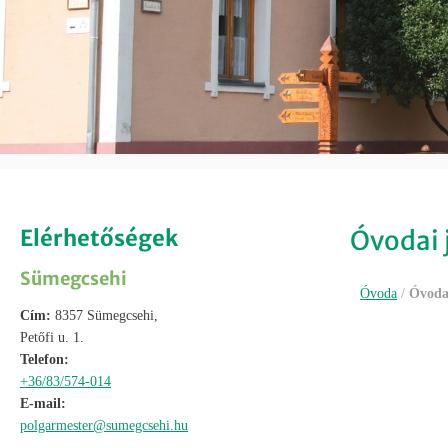
Elérhetőségek
Óvodai 
Sümegcsehi
Óvoda
/
Óvodai
Cím:
8357 Sümegcsehi,
Petőfi u. 1.
Telefon:
+36/83/574-014
E-mail:
polgarmester@sumegcsehi.hu