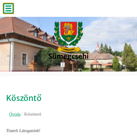
Sümegcsehi
Sümegcsehi
Sümegcsehi
Sümegcsehi
Sümegcsehi
Köszöntő
Óvoda
/
Köszöntő
Tisztelt Látogatónk!