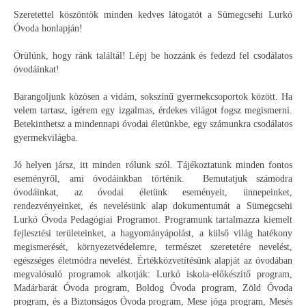
Szeretettel köszöntök minden kedves látogatót a Sümegcsehi Lurkó
Óvoda honlapján!
Örülünk, hogy ránk találtál! Lépj be hozzánk és fedezd fel csodálatos
óvodáinkat!
Barangoljunk közösen a vidám, sokszínű gyermekcsoportok között. Ha
velem tartasz, ígérem egy izgalmas, érdekes világot fogsz megismerni.
Betekinthetsz a mindennapi óvodai életünkbe, egy számunkra csodálatos
gyermekvilágba.
Jó helyen jársz, itt minden rólunk szól. Tájékoztatunk minden fontos
eseményről, ami óvodáinkban történik. Bemutatjuk számodra
óvodáinkat, az óvodai életünk eseményeit, ünnepeinket,
rendezvényeinket, és nevelésünk alap dokumentumát a Sümegcsehi
Lurkó Óvoda Pedagógiai Programot. Programunk tartalmazza kiemelt
fejlesztési területeinket, a hagyományápolást, a külső világ hatékony
megismerését, környezetvédelemre, természet szeretetére nevelést,
egészséges életmódra nevelést. Értékközvetítésünk alapját az óvodában
megvalósuló programok alkotják: Lurkó iskola-előkészítő program,
Madárbarát Óvoda program, Boldog Óvoda program, Zöld Óvoda
program, és a Biztonságos Óvoda program, Mese jóga program, Mesés