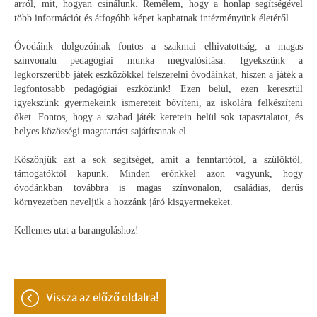
arról, mit, hogyan csinálunk. Remélem, hogy a honlap segítségével
több információt és átfogóbb képet kaphatnak intézményünk életéről.
Óvodáink dolgozóinak fontos a szakmai elhivatottság, a magas
színvonalú pedagógiai munka megvalósítása. Igyekszünk a
legkorszerűbb játék eszközökkel felszerelni óvodáinkat, hiszen a játék a
legfontosabb pedagógiai eszközünk! Ezen belül, ezen keresztül
igyekszünk gyermekeink ismereteit bővíteni, az iskolára felkészíteni
őket. Fontos, hogy a szabad játék keretein belül sok tapasztalatot, és
helyes közösségi magatartást sajátítsanak el.
Köszönjük azt a sok segítséget, amit a fenntartótól, a szülőktől,
támogatóktól kapunk. Minden erőnkkel azon vagyunk, hogy
óvodánkban továbbra is magas színvonalon, családias, derűs
környezetben neveljük a hozzánk járó kisgyermekeket.
Kellemes utat a barangoláshoz!
vissza az előző oldalra!