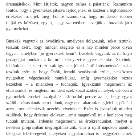
drámajátékok. Mint látjátok, nagyon színes a palettánk. Számunkra
fontos, hogy a gyermekek játszva fejlődjenek, és közben a legfontosabb
értékeket ismerjék meg. Fontos számunkra, hogy mindenről időben
tudjál és közösen, együtt, nagy szeretetben neveljük a hozzánk járó
gyermekeket.
Büszkék vagyunk az óvodánkra, amelyben dolgozunk, sokat tettünk,
teszünk azért, hogy minden szeglete és a nap minden perce olyan
legyen, amelyben "jó gyereknek lenni". Büszkék vagyunk az itt folyó
pedagógiai munkára, a kulturált környezetre, gyermekeinkre. Szívünk-
lelkünk benne, mert ezt csak így lehet jól csinálni! Intézményként sokat
teszünk azért is, hogy Önök, leendő óvodásaink szülei, napközben
nyugodtan végezhessék munkájukat, amíg gyermekeiket biztos
kezekben – a miénkben - tudhatják. Igyekszünk megismerni az
elvárásaikat, és megtenni mindent ezek közül azokért, melyek valóban a
gyermekek érdekeit szolgálják. Előfordul persze az is, hogy egyes
szülői elvárásoknak nem tudunk, vagy nem akarunk megfelelni, például
azért, mert ellenkezik nevelési elveinkkel. Ezért is javasoljuk minden
szülőnek, hogy érdemes elolvasni, amit magunkról itt a honlapon meg
tudunk mutatni, érdemes megismerni az értékrendünket, melyet a
nevelési programban megfogalmaztunk, élni a nyílt napokon ajánlott
látogatás lehetőségével, melyeken a gyakorlatban is meggyőződhetnek