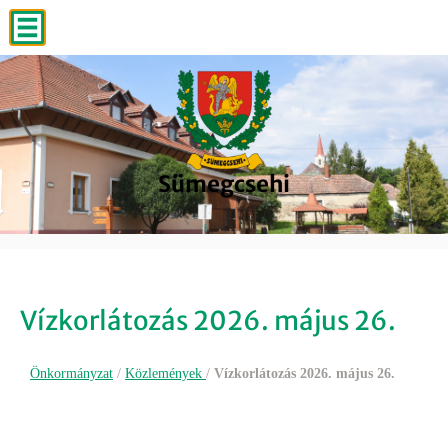
Sümegcsehi
Sümegcsehi
Sümegcsehi
Sümegcsehi
Sümegcsehi
Vízkorlátozás 2026. május 26.
Önkormányzat
/
Közlemények
/
Vízkorlátozás 2026. május 26.