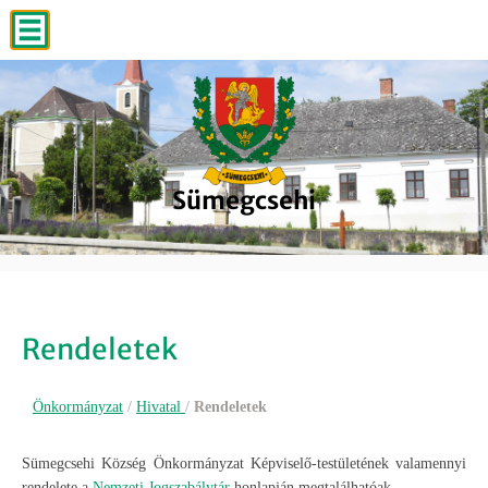
Sümegcsehi
Sümegcsehi
Sümegcsehi
Sümegcsehi
Sümegcsehi
Rendeletek
Önkormányzat
/
Hivatal
/
Rendeletek
Sümegcsehi Község Önkormányzat Képviselő-testületének valamennyi
rendelete a
Nemzeti Jogszabálytár
honlapján megtalálhatóak.