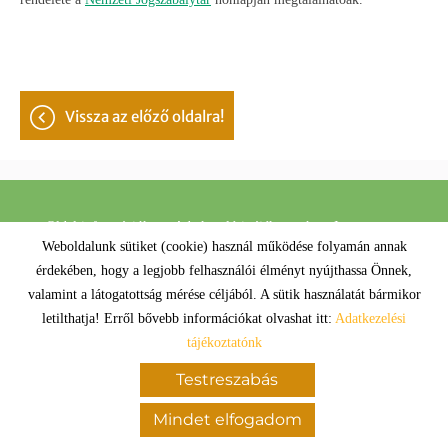
vissza az előző oldalra!
Oldal információk
Adatkezelési tájékoztató
Impresszum
Weboldalunk sütiket (cookie) használ működése folyamán annak
Sütik kezelése
érdekében, hogy a legjobb felhasználói élményt nyújthassa Önnek,
valamint a látogatottság mérése céljából. A sütik használatát bármikor
© 2026 - Minden jog fenntartva
letilthatja! Erről bővebb információkat olvashat itt:
Adatkezelési
tájékoztatónk
Testreszabás
Mindet elfogadom
KERESÉS AZ OLDAL TARTALMÁBAN