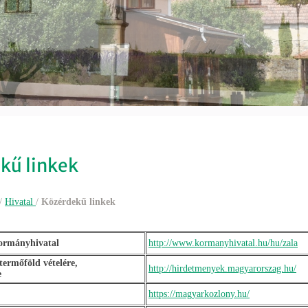
kű linkek
/
Hivatal
/
Közérdekű linkek
ormányhivatal
http://www.kormanyhivatal.hu/hu/zala
ermőföld vételére,
http://hirdetmenyek.magyarorszag.hu/
e
https://magyarkozlony.hu/