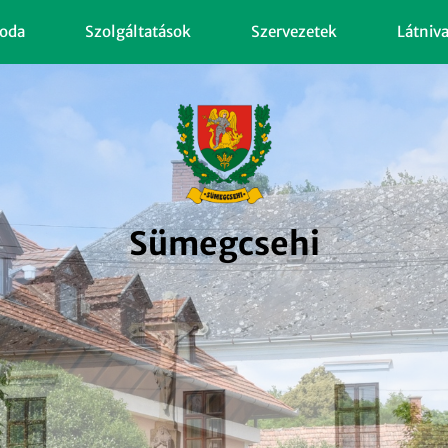
oda
Szolgáltatások
Szervezetek
Látniv
Sümegcsehi
Sümegcsehi
Sümegcsehi
Sümegcsehi
Sümegcsehi