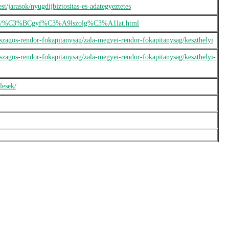
t/jarasok/nyugdijbiztositas-es-adategyeztetes
.gov.hu/%C3%BCgyf%C3%A9lszolg%C3%A1lat.html
rszagos-rendor-fokapitanysag/zala-megyei-rendor-fokapitanysag/keszthelyi
rszagos-rendor-fokapitanysag/zala-megyei-rendor-fokapitanysag/keszthelyi-
lesek/