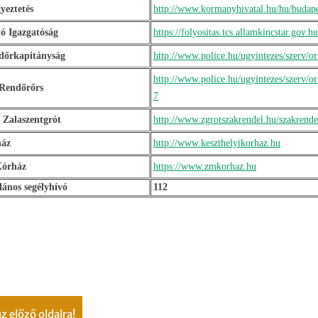
yeztetés
http://www.kormanyhivatal.hu/hu/budapes
tó Igazgatóság
https://folyositas.tcs.allamkincstar
dőrkapitányság
http://www.police.hu/ugyintezes/szerv/o
http://www.police.hu/ugyintezes/szerv/o
 Rendőrőrs
7
 Zalaszentgrót
http://www.zgrotszakrendel.hu/szakrende
ház
http://www.keszthelyikorhaz.hu
Kórház
https://www.zmkorhaz.hu
lános segélyhívó
112
 az előző oldalra!