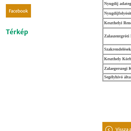
Nyugdíj adateg
facebook
Nyugdíjfolyósí
Keszthelyi Ren
Térkép
Zalaszentgróti
Szakrendelések
Keszthely Kór
Zalaegerszegi 
Segélyhívó álta
vissza