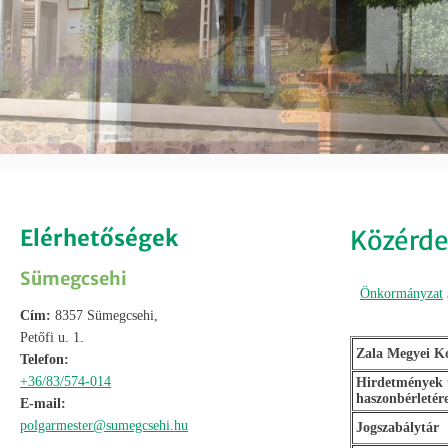
Elérhetőségek
Közérde
Sümegcsehi
Önkormányzat
Cím:
8357 Sümegcsehi,
Petőfi u. 1.
Zala Megyei K
Telefon:
+36/83/574-014
Hirdetmények t
haszonbérletér
E-mail:
polgarmester@sumegcsehi.hu
Jogszabálytár