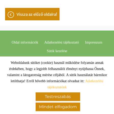
vissza az előző oldalra!
Oldal információk
Adatkezelési tájékoztató
Impresszum
Sütik kezelése
Weboldalunk sütiket (cookie) használ működése folyamán annak
© 2026 - Minden jog fenntartva
érdekében, hogy a legjobb felhasználói élményt nyújthassa Önnek,
valamint a látogatottság mérése céljából. A sütik használatát bármikor
letilthatja! Erről bővebb információkat olvashat itt:
Adatkezelési
tájékoztatónk
Testreszabás
Mindet elfogadom
KERESÉS AZ OLDAL TARTALMÁBAN