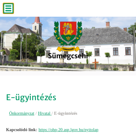
Sümegcsehi
Sümegcsehi
Sümegcsehi
Sümegcsehi
Sümegcsehi
E-ügyintézés
Önkormányzat
/
Hivatal
/
E-ügyintézés
Kapcsolódó link:
https://ohp-20.asp.lgov.hu/nyitolap