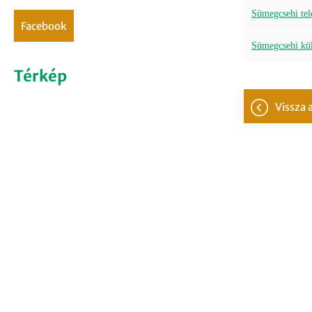
Sümegcsehi tele
facebook
Sümegcsehi kült
Térkép
vissza