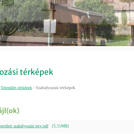
ozási térképek
/
Település térképek
/
Szabályozási térképek
ájl(ok)
erületi szabályozási terv.pdf
[5,51MB]