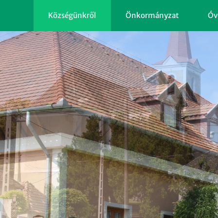
Községünkről
Önkormányzat
Óv