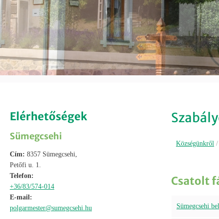
Elérhetőségek
Szabály
Sümegcsehi
Községünkről
Cím:
8357 Sümegcsehi,
Petőfi u. 1.
Telefon:
Csatolt f
+36/83/574-014
E-mail:
Sümegcsehi belt
polgarmester@sumegcsehi.hu