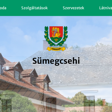
oda
Szolgáltatások
Szervezetek
Látniv
Sümegcsehi
Sümegcsehi
Sümegcsehi
Sümegcsehi
Sümegcsehi