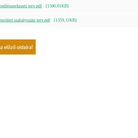
pülésszerkezeti terv.pdf
[1500,01KB]
erületi szabályozási terv.pdf
[1359,11KB]
 az előző oldalra!